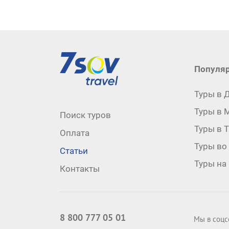
Популяр
Поп
Туры в 
Туры в 
Подвал
стр
Поиск туров
Туры в 
Оплата
для
Туры во
Статьи
отд
Туры на
Контакты
8 800 777 05 01
Мы в соцс