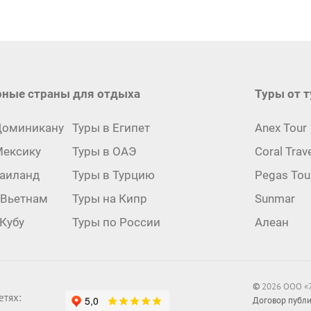
ные страны для отдыха
Туры от 
улярные
Доминикану
Туры в Египет
Туры
Anex Tour
Мексику
Туры в ОАЭ
Coral Trav
аны
от
Таиланд
Туры в Турцию
Pegas Tour
туро
 Вьетнам
Туры на Кипр
Sunmar
ыха
 Кубу
Туры по России
Алеан
©
2026 ООО «7
етях:
Договор публ