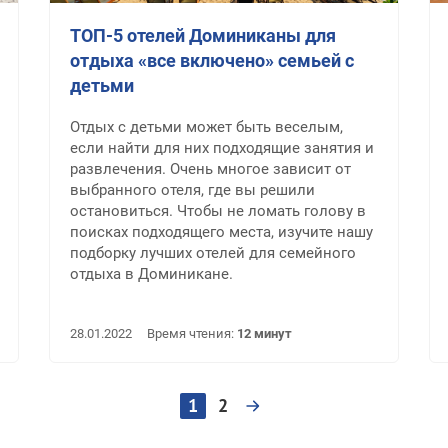
ТОП-5 отелей Доминиканы для
отдыха «все включено» семьей с
детьми
Отдых с детьми может быть веселым,
если найти для них подходящие занятия и
развлечения. Очень многое зависит от
выбранного отеля, где вы решили
остановиться. Чтобы не ломать голову в
поисках подходящего места, изучите нашу
подборку лучших отелей для семейного
отдыха в Доминикане.
28.01.2022
Время чтения:
12 минут
Нумерация
1
2
Текущая
Page
Следующая
страница
страница
страниц