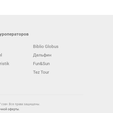
туроператоров
Biblio Globus
el
Дельфин
istik
Fun&Sun
ператоров
Tez Tour
 сов». Все права защищены.
ичной оферты.