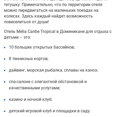
тетушку. Примечательно, что по территории отеля
можно передвигаться на маленьких поездах на
колесах. Здесь каждый найдет возможность
повеселиться от души!
О
тел
ь
Melia Caribe Tropical в
Доминикан
е
для отдыха с
детьми
– это:
10 больших открытых бассейнов;
8 теннисных кортов;
дайвинг, морск
ая
рыбалк
а,
сплавы на каноэ;
спа-салоне с элегантной обстановкой и
качественными услугами;
казино и ночной клуб;
детский игровой клуб и площадки в саду.