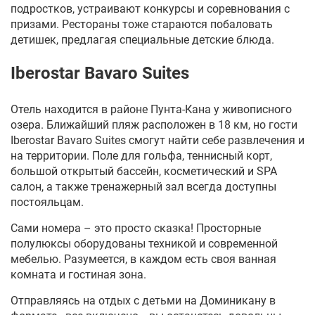
подростков, устраивают конкурсы и соревнования с
призами. Рестораны тоже стараются побаловать
детишек, предлагая специальные детские блюда.
Iberostar Bavaro Suites
Отель находится в районе Пунта-Кана у живописного
озера.
Б
лижайш
ий
пляж расположен в 1
8
км, но гости
Iberostar Bavaro Suites смогут най
ти
себе развлечения и
на территории. Поле для гольф
а,
теннисный корт,
большой открытый бассейн, косметический и
SPA
салон, а также тренажерный зал всегда доступны
постояльцам.
Сами номера – это просто сказка! Просторные
полулюксы оборудованы техникой и современной
мебелью. Разумеется, в каждом есть своя ванная
комната и гостиная зона.
Отправляясь на
отдых с детьми на Доминикану
в