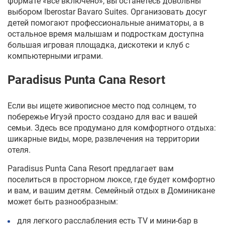
формате
«
все включено
», вы останетесь довольны
выбором Iberostar Bavaro Suites. Организовать досуг
детей помогают профессиональные аниматоры, а в
остальное время малышам и подросткам доступна
большая игровая площадка, дискотеки и клуб с
компьютерными играми.
Paradisus Punta Cana Resort
Если вы ищете живописное место под солнцем, то
побережье Игуэй
просто создано для вас и вашей
семьи. Здесь все продумано для комфортного отдыха:
шикарные виды, море, развлечения на территории
отеля.
Paradisus Punta Cana Resort предлагает вам
поселиться в просторном люксе, где будет комфортно
и вам, и вашим детям.
С
емейный отдых в
Д
оминикане
может быть разнообразным:
для легкого расслабления есть
TV
и мини-бар в