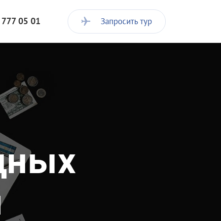
 777 05 01
Запросить тур
дных
й