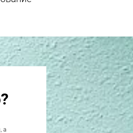
о?
, а