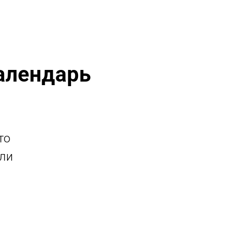
календарь
то
или