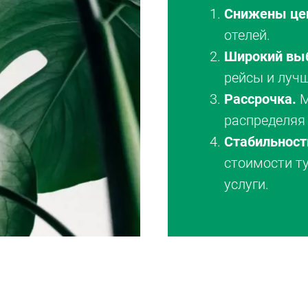
Снижены це
отелей.
Широкий вы
рейсы и луч
Рассрочка.
М
распределяя 
Стабильност
стоимости т
услуги.