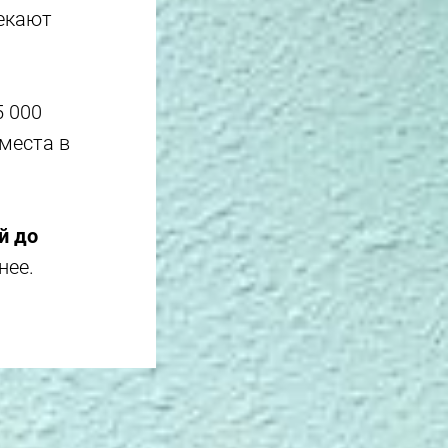
лекают
5 000
 места в
й до
нее.