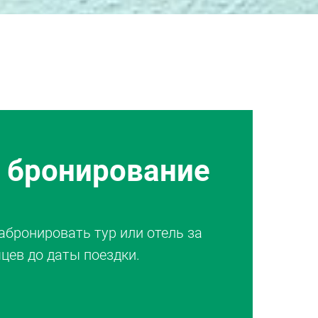
 бронирование
бронировать тур или отель за
цев до даты поездки.