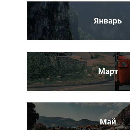
Январь
Март
Май