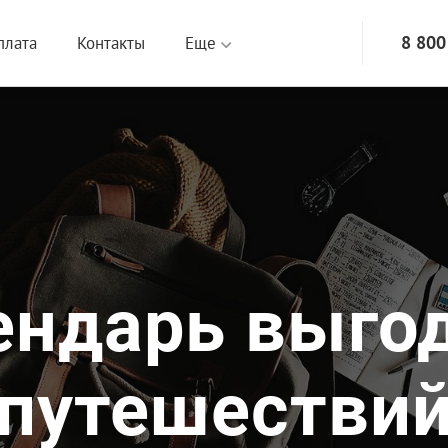
8 800
плата
Контакты
Еще
ендарь выго
путешестви