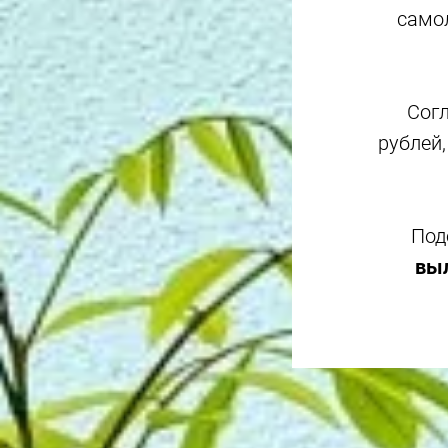
самол
Согл
рублей,
Под
выл